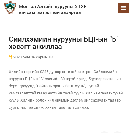
Монгол Алтайн нурууны УТХГ-
EN
ын хамгаалалтын захиргаа
Сийлхэмийн нурууны БЦГ-ын "Б"
хэсэгт ажиллаа
2020 оны 06 сарын 18
Хилийн цэргийн 0285 дугаар ангитай хамтран Сийлхэмийн
нурууны БЦГ-ын “Б” хэсгийн 30 гаруй иргэд, 5дугаар заставын
бүрэлдэхүүнд “Байгаль орчны багц хууль”, Тусгай
хамгаалалттай газар нутгийн тухай хууль, Хил хамгаалах тухай
хууль, Хилийн болон хил орчмын дэглэмийг сахиулах талаар
сурталчилгаа хийж, хяналт шалгалт хийлээ.