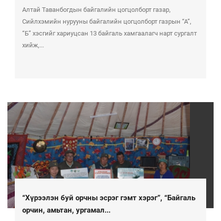
Алтай Таванбогдын байгалийн цогцолборт газар,
Сийлхэмийн нурууны байгалийн цогцолборт газрын “А”,
“Б” хэсгийг хариуцсан 13 байгаль хамгаалагч нарт сургалт
хийж,...
“Хүрээлэн буй орчны эсрэг гэмт хэрэг”, “Байгаль
орчин, амьтан, ургамал...