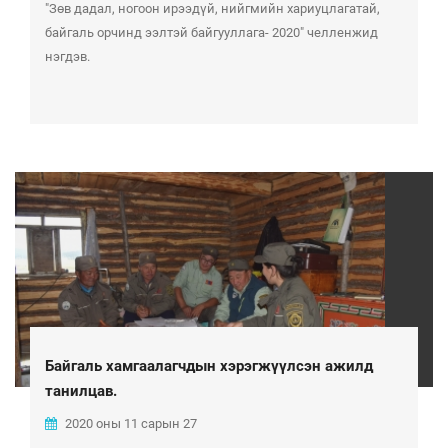
"Зөв дадал, ногоон ирээдүй, нийгмийн хариуцлагатай,
байгаль орчинд ээлтэй байгууллага- 2020" челленжид
нэгдэв.
Байгаль хамгаалагчдын хэрэгжүүлсэн ажилд
танилцав.
2020 оны 11 сарын 27