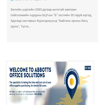
Хилийн цэргийн 0285 дугаар ангитай хамтран
Сийлхэмийн нурууны БЦГ-ын “Б” хэсгийн 30 гаруй иргэд,
5дугаар заставын бүрэлдэхүүнд “Байгаль орчны багц
хууль”, Тусга...