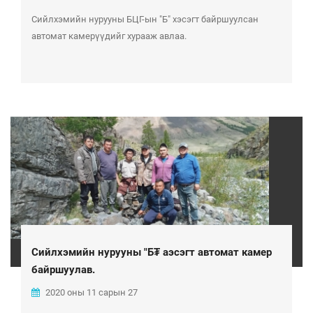
Сийлхэмийн нурууны БЦГ-ын "Б" хэсэгт байршуулсан
автомат камерүүдийг хурааж авлаа.
Сийлхэмийн нурууны "Б₮ аэсэгт автомат камер
байршуулав.
2020 оны 11 сарын 27