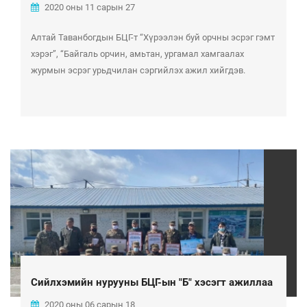
2020 оны 11 сарын 27
Алтай Таванбогдын БЦГ-т “Хүрээлэн буй орчны эсрэг гэмт
хэрэг”, “Байгаль орчин, амьтан, ургамал хамгаалах
журмын эсрэг урьдчилан сэргийлэх ажил хийгдэв.
Сийлхэмийн нурууны БЦГ-ын "Б" хэсэгт ажиллаа
2020 оны 06 сарын 18