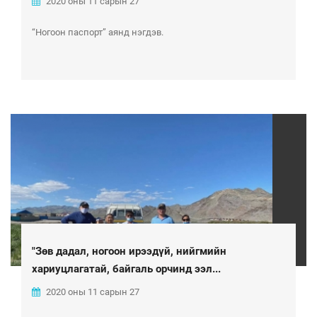
2020 оны 11 сарын 27
“Ногоон паспорт” аянд нэгдэв.
"Зөв дадал, ногоон ирээдүй, нийгмийн
хариуцлагатай, байгаль орчинд ээл...
2020 оны 11 сарын 27