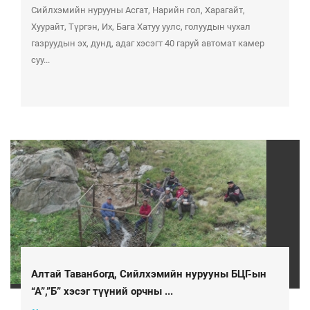
Сийлхэмийн нурууны Асгат, Нарийн гол, Харагайт,
Хуурайт, Түргэн, Их, Бага Хатуу уулс, голуудын чухал
газруудын эх, дунд, адаг хэсэгт 40 гаруй автомат камер
суу...
Алтай Таванбогд, Сийлхэмийн нурууны БЦГ-ын
“А”,”Б” хэсэг түүний орчны ...