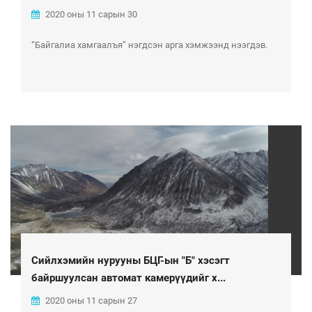
2020 оны 11 сарын 30
“Байгалиа хамгаалъя” нэгдсэн арга хэмжээнд нээгдэв.
Сийлхэмийн нурууны БЦГ-ын "Б" хэсэгт
байршуулсан автомат камерүүдийг х...
2020 оны 11 сарын 27