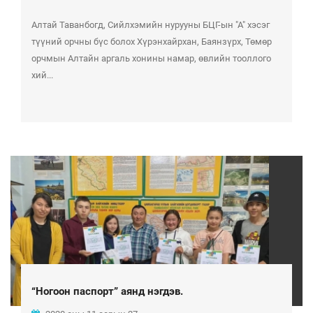
Алтай Таванбогд, Сийлхэмийн нурууны БЦГ-ын "А" хэсэг
түүний орчны бүс болох Хүрэнхайрхан, Баянзүрх, Төмөр
орчмын Алтайн аргаль хонины намар, өвлийн тооллого
хий...
“Ногоон паспорт” аянд нэгдэв.