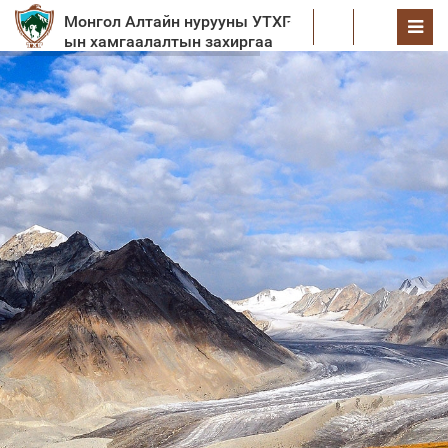
Монгол Алтайн нурууны УТХГ-
EN
ын хамгаалалтын захиргаа