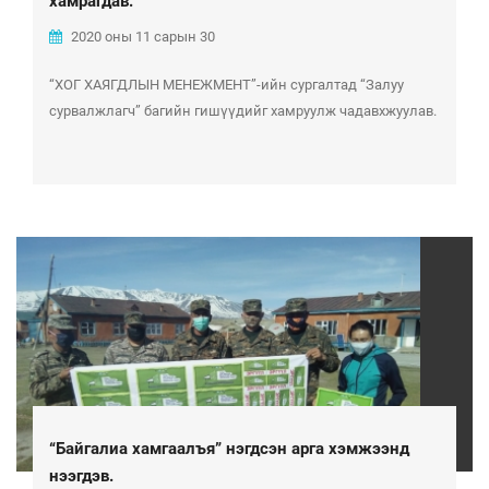
хамрагдав.
2020 оны 11 сарын 30
“ХОГ ХАЯГДЛЫН МЕНЕЖМЕНТ”-ийн сургалтад “Залуу
сурвалжлагч” багийн гишүүдийг хамруулж чадавхжуулав.
“Байгалиа хамгаалъя” нэгдсэн арга хэмжээнд
нээгдэв.