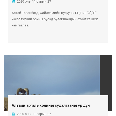
2020 оны 11 сарын 27
Алтай Таванбогд, Сийлхэмийн нурууны БЦГ-ын “А”,”Б”
хэсэг түүний орчны бүсэд булаг шандын эхийг хашиж
хамгаалав.
Алтайн аргаль хонины судалгааны үр дүн
2020 оны 11 сарын 27