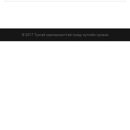
© 2017 Тусгай хамгаалалттай газар нутгийн сүлжээ