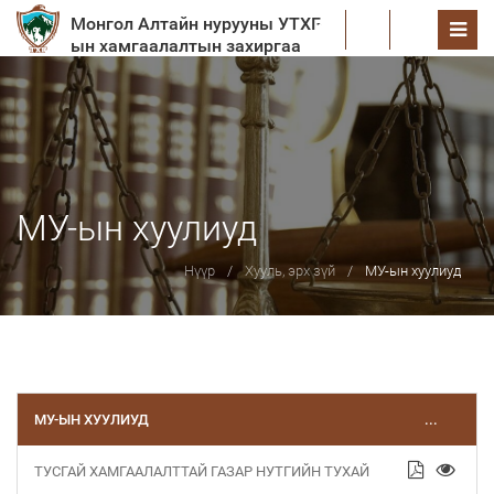
Монгол Алтайн нурууны УТХГ-
EN
ын хамгаалалтын захиргаа
МУ-ын хуулиуд
Нүүр
Хууль, эрх зүй
МУ-ын хуулиуд
МУ-ЫН ХУУЛИУД
...
ТУСГАЙ ХАМГААЛАЛТТАЙ ГАЗАР НУТГИЙН ТУХАЙ