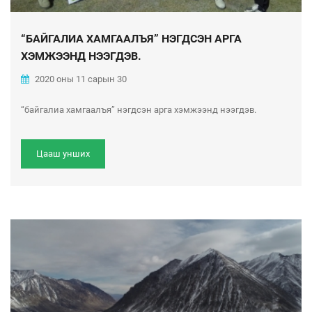
“БАЙГАЛИА ХАМГААЛЪЯ” НЭГДСЭН АРГА
ХЭМЖЭЭНД НЭЭГДЭВ.
2020 оны 11 сарын 30
“байгалиа хамгаалъя” нэгдсэн арга хэмжээнд нээгдэв.
Цааш унших