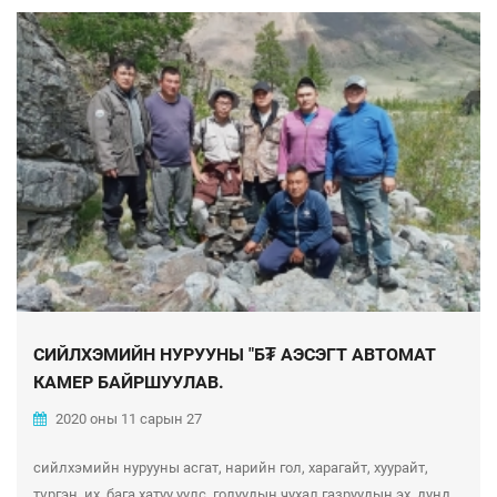
СИЙЛХЭМИЙН НУРУУНЫ "Б₮ АЭСЭГТ АВТОМАТ
КАМЕР БАЙРШУУЛАВ.
2020 оны 11 сарын 27
сийлхэмийн нурууны асгат, нарийн гол, харагайт, хуурайт,
түргэн, их, бага хатуу уулс, голуудын чухал газруудын эх, дунд,