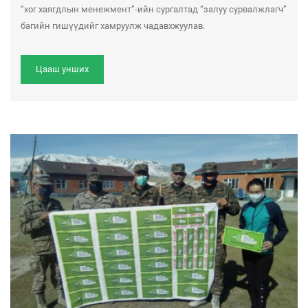
“хог хаягдлын менежмент”-ийн сургалтад “залуу сурвалжлагч”
багийн гишүүдийг хамруулж чадавхжуулав.
Цааш унших