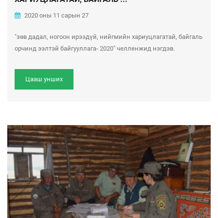
2020 оны 11 сарын 27
"зөв дадал, ногоон ирээдүй, нийгмийн хариуцлагатай, байгаль
орчинд ээлтэй байгууллага- 2020" челленжид нэгдэв.
Цааш унших