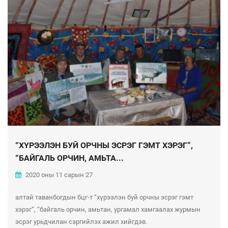
“ХҮРЭЭЛЭН БУЙ ОРЧНЫ ЭСРЭГ ГЭМТ ХЭРЭГ”,
“БАЙГАЛЬ ОРЧИН, АМЬТА...
2020 оны 11 сарын 27
алтай таванбогдын бцг-т “хүрээлэн буй орчны эсрэг гэмт
хэрэг”, “байгаль орчин, амьтан, ургамал хамгаалах журмын
эсрэг урьдчилан сэргийлэх ажил хийгдэв.