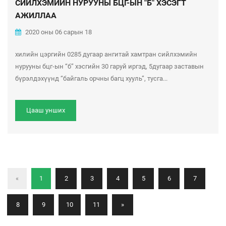
СИЙЛХЭМИЙН НУРУУНЫ БЦГ-ЫН "Б" ХЭСЭГТ
АЖИЛЛАА
2020 оны 06 сарын 18
хилийн цэргийн 0285 дугаар ангитай хамтран сийлхэмийн
нурууны бцг-ын “б” хэсгийн 30 гаруй иргэд, 5дугаар заставын
бүрэлдэхүүнд “байгаль орчны багц хууль”, тусга...
Цааш унших
«
1
2
3
4
5
6
7
8
9
10
11
»