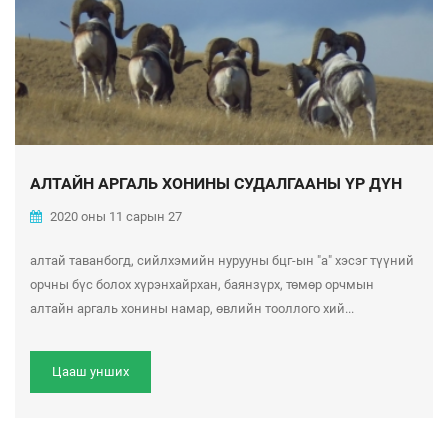
АЛТАЙН АРГАЛЬ ХОНИНЫ СУДАЛГААНЫ ҮР ДҮН
2020 оны 11 сарын 27
алтай таванбогд, сийлхэмийн нурууны бцг-ын "а" хэсэг түүний
орчны бүс болох хүрэнхайрхан, баянзүрх, төмөр орчмын
алтайн аргаль хонины намар, өвлийн тооллого хий...
Цааш унших