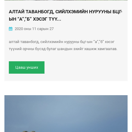
АЛТАЙ ТАВАНБОГД, СИЙЛХЭМИЙН НУРУУНЫ БЦГ-
ЫН “А”,”Б” ХЭСЭГ ТҮҮ...
2020 оны 11 сарын 27
алтай таванбогд, сийлхэмийн нурууны бцг-ын “а”,”б” хэсэг
түүний орчны бүсэд булаг шандын эхийг хашиж хамгаалав.
Цааш унших