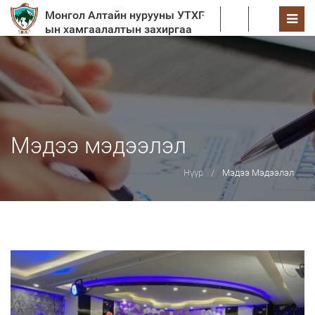
Монгол Алтайн нурууны УТХГ-
EN
ын хамгаалалтын захиргаа
Мэдээ мэдээлэл
Нүүр
Мэдээ Мэдээлэл