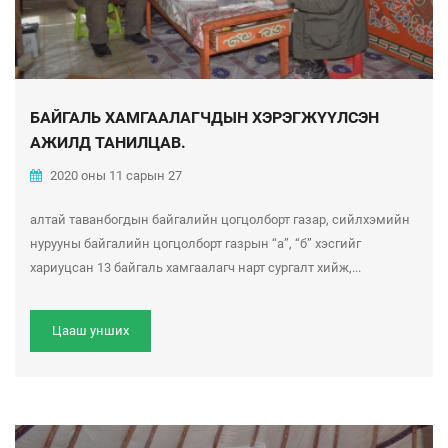
БАЙГАЛЬ ХАМГААЛАГЧДЫН ХЭРЭГЖҮҮЛСЭН
АЖИЛД ТАНИЛЦАВ.
2020 оны 11 сарын 27
алтай таванбогдын байгалийн цогцолборт газар, сийлхэмийн
нурууны байгалийн цогцолборт газрын “а”, “б” хэсгийг
хариуцсан 13 байгаль хамгаалагч нарт сургалт хийж,...
Цааш унших