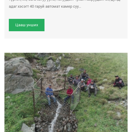
адаг хэсэгт 40 гаруй автомат камер суу...
Цааш унших