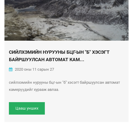
СИЙЛХЭМИЙН НУРУУНЫ БЦГ-ЫН "Б" ХЭСЭГТ
БАЙРШУУЛСАН АВТОМАТ КАМ...
2020 оны 11 сарын 27
сийлхэмийн нурууны бцг-ын "б" хэсэгт байршуулсан автомат
камерүүдийг хурааж авлаа.
Цааш унших