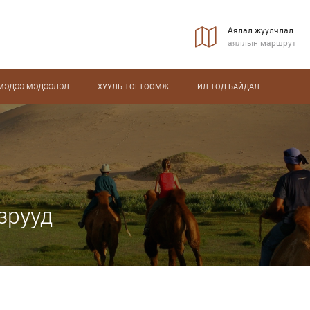
Аялал жуулчлал
аяллын маршрут
МЭДЭЭ МЭДЭЭЛЭЛ
ХУУЛЬ ТОГТООМЖ
ИЛ ТОД БАЙДАЛ
зрууд