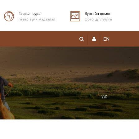
Газрын зураг
Зургийн цомог
газар зүйн мэдээлэл
фото цуглуулга
EN
Нүүр