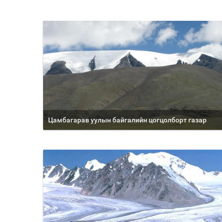
Цамбагарав уулын байгалийн цогцолборт газар