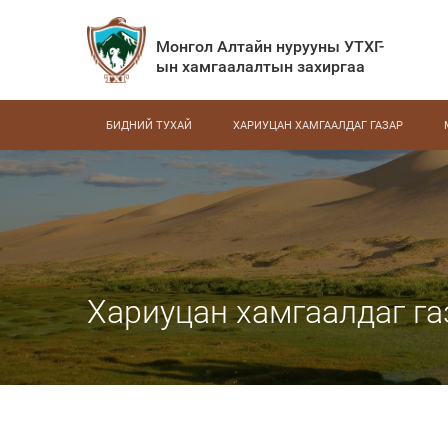
Монгол Алтайн нурууны УТХГ-
ын хамгаалалтын захиргаа
БИДНИЙ ТУХАЙ
ХАРИУЦАН ХАМГААЛДАГ ГАЗАР
Хариуцан хамгаалдаг га