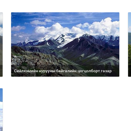
Сийлхэмийн нурууны байгалийн цогцолборт газар