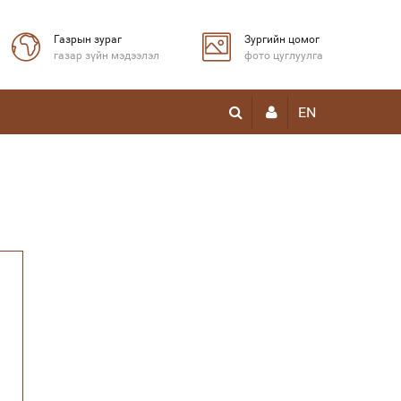
Газрын зураг
Зургийн цомог
газар зүйн мэдээлэл
фото цуглуулга
EN