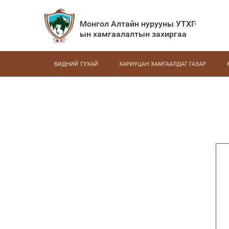
Монгол Алтайн нурууны УТХГ-
ын хамгаалалтын захиргаа
БИДНИЙ ТУХАЙ
ХАРИУЦАН ХАМГААЛДАГ ГАЗАР