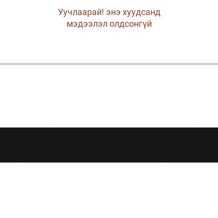
Уучлаарай! энэ хуудсанд
мэдээлэл олдсонгүй