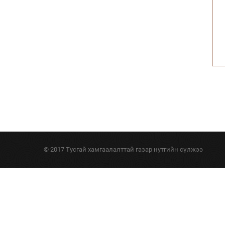
© 2017 Тусгай хамгаалалттай газар нутгийн сүлжээ