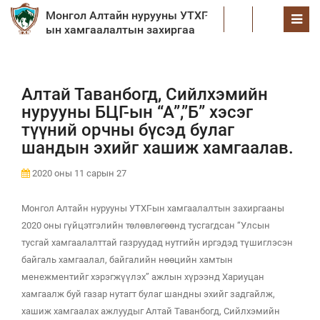
Монгол Алтайн нурууны УТХГ-
EN
ын хамгаалалтын захиргаа
Алтай Таванбогд, Сийлхэмийн
нурууны БЦГ-ын “А”,”Б” хэсэг
түүний орчны бүсэд булаг
шандын эхийг хашиж хамгаалав.
2020 оны 11 сарын 27
Монгол Алтайн нурууны УТХГ-ын хамгаалалтын захиргааны
2020 оны гүйцэтгэлийн төлөвлөгөөнд тусгагдсан “Улсын
тусгай хамгаалалттай газруудад нутгийн иргэдэд түшиглэсэн
байгаль хамгаалал, байгалийн нөөцийн хамтын
менежментийг хэрэгжүүлэх” ажлын хүрээнд Хариуцан
хамгаалж буй газар нутагт булаг шандны эхийг задгайлж,
хашиж хамгаалах ажлуудыг Алтай Таванбогд, Сийлхэмийн