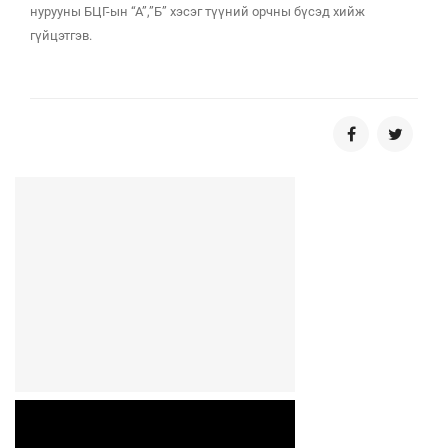
нурууны БЦГ-ын “А”,”Б” хэсэг түүний орчны бүсэд хийж
гүйцэтгэв.