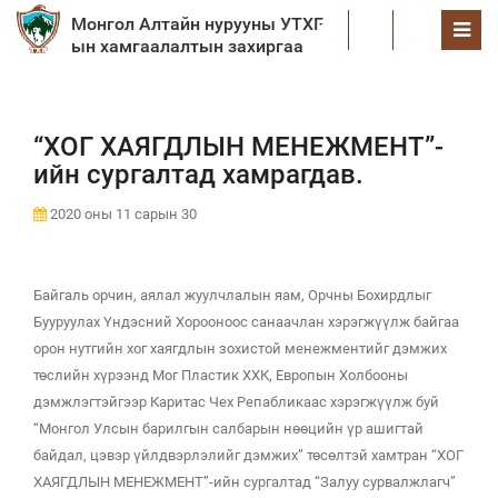
Монгол Алтайн нурууны УТХГ-
EN
ын хамгаалалтын захиргаа
“ХОГ ХАЯГДЛЫН МЕНЕЖМЕНТ”-
ийн сургалтад хамрагдав.
2020 оны 11 сарын 30
Байгаль орчин, аялал жуулчлалын яам, Орчны Бохирдлыг
Бууруулах Үндэсний Хорооноос санаачлан хэрэгжүүлж байгаа
орон нутгийн хог хаягдлын зохистой менежментийг дэмжих
төслийн хүрээнд Мог Пластик ХХК, Европын Холбооны
дэмжлэгтэйгээр Каритас Чех Репабликаас хэрэгжүүлж буй
“Монгол Улсын барилгын салбарын нөөцийн үр ашигтай
байдал, цэвэр үйлдвэрлэлийг дэмжих” төсөлтэй хамтран “ХОГ
ХАЯГДЛЫН МЕНЕЖМЕНТ”-ийн сургалтад “Залуу сурвалжлагч”