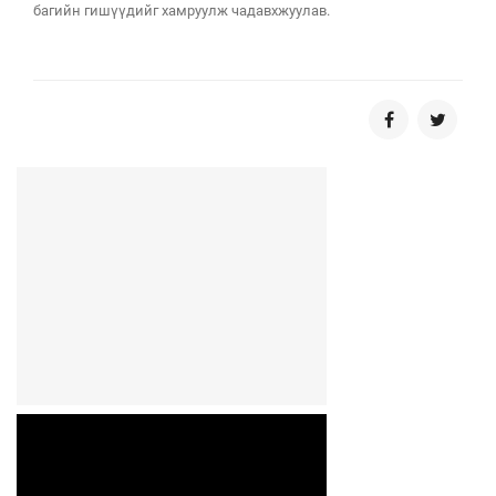
багийн гишүүдийг хамруулж чадавхжуулав.