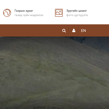
Газрын зураг
Зургийн цомог
газар зүйн мэдээлэл
фото цуглуулга
EN