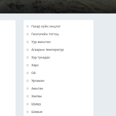
Газар зүйн онцлог
Геологийн тогтоц
Уур амьсгал
Агаарын температур
Хур тунадас
Хөрс
Ой
Ургамал
Амьтан
Хөхтөн
Шувуу
Шавьж