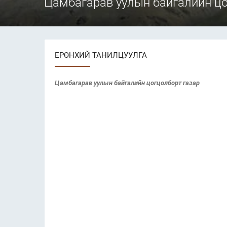
Цамбагарав уулын байгалийн цо
ЕРӨНХИЙ ТАНИЛЦУУЛГА
Цамбагарав уулын байгалийн цогцолборт газар